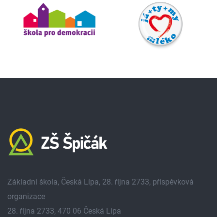
Základní škola, Česká Lípa, 28. října 2733, příspěvková
organizace
28. října 2733, 470 06 Česká Lípa