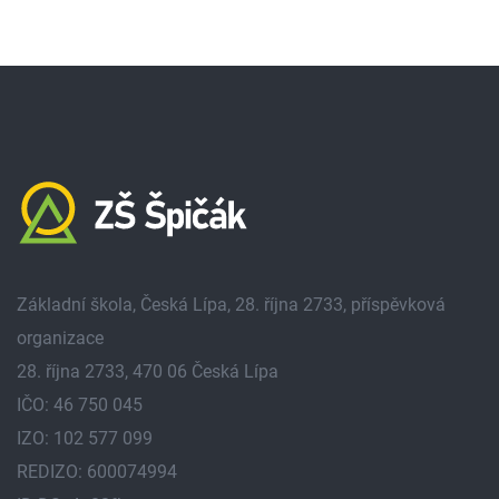
Základní škola, Česká Lípa, 28. října 2733, příspěvková
organizace
28. října 2733, 470 06 Česká Lípa
IČO: 46 750 045
IZO: 102 577 099
REDIZO: 600074994