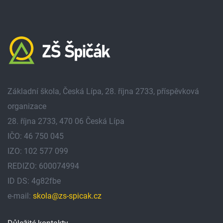
Základní škola, Česká Lípa, 28. října 2733, příspěvková
organizace
28. října 2733, 470 06 Česká Lípa
IČO: 46 750 045
IZO: 102 577 099
REDIZO: 600074994
ID DS: 4g82fbe
e-mail:
skola@zs-spicak.cz