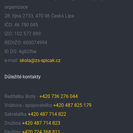
organizace
28. října 2733, 470 06 Česká Lípa
IČO: 46 750 045
IZO: 102 577 099
REDIZO: 600074994
ID DS: 4g82fbe
e-mail:
skola@zs-spicak.cz
Důležité kontakty
Ředitelka školy -
+420 736 276 044
Vrátnice - spojovatelka
+420 487 825 179
Sekretářka
+420 487 714 822
Družina
+420 487 714 823
Družina
+420 724 368 811