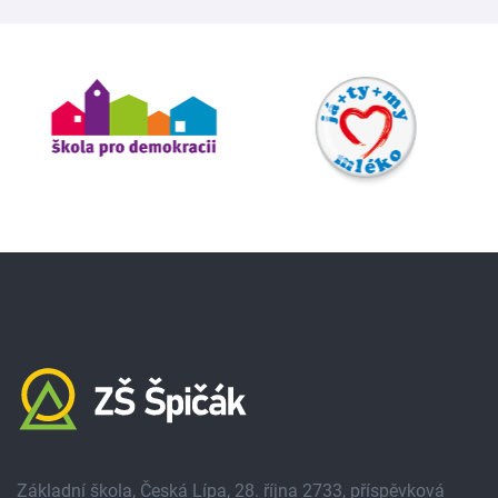
Základní škola, Česká Lípa, 28. října 2733, příspěvková