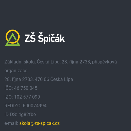
Základní škola, Česká Lípa, 28. října 2733, příspěvková
organizace
28. října 2733, 470 06 Česká Lípa
IČO: 46 750 045
IZO: 102 577 099
REDIZO: 600074994
ID DS: 4g82fbe
e-mail:
skola@zs-spicak.cz