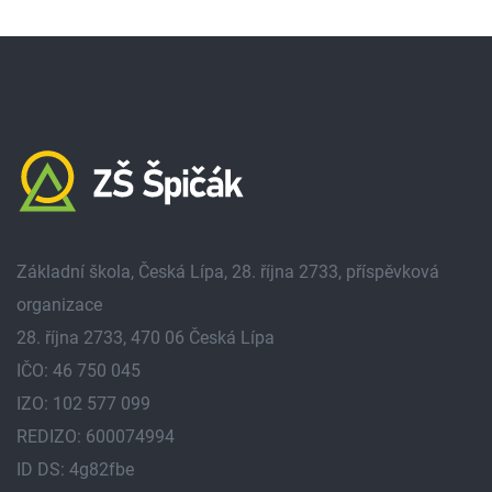
Základní škola, Česká Lípa, 28. října 2733, příspěvková
organizace
28. října 2733, 470 06 Česká Lípa
IČO: 46 750 045
IZO: 102 577 099
REDIZO: 600074994
ID DS: 4g82fbe