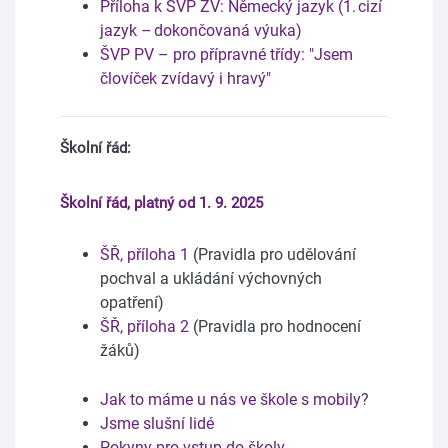
Příloha k ŠVP ZV: Německý jazyk (1. cizí
jazyk – dokončovaná výuka)
ŠVP PV – pro přípravné třídy: "Jsem
človíček zvídavý i hravý"
Školní řád:
Školní řád, platný od 1. 9. 2025
ŠŘ, příloha 1
(Pravidla pro udělování
pochval a ukládání výchovných
opatření)
ŠŘ, příloha 2
(Pravidla pro hodnocení
žáků)
Jak to máme u nás ve škole s mobily
?
Jsme slušní lidé
Pokyny pro vstup do školy