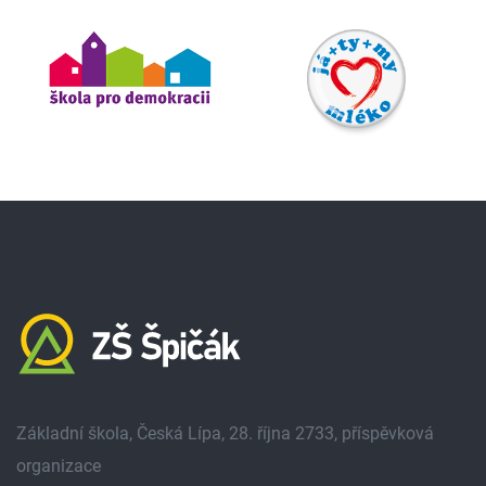
Základní škola, Česká Lípa, 28. října 2733, příspěvková
organizace