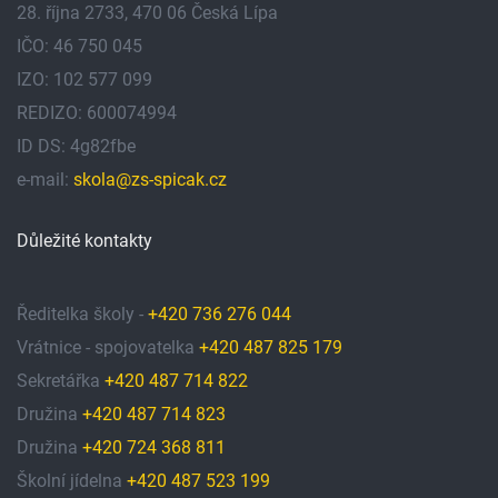
28. října 2733, 470 06 Česká Lípa
IČO: 46 750 045
IZO: 102 577 099
REDIZO: 600074994
ID DS: 4g82fbe
e-mail:
skola@zs-spicak.cz
Důležité kontakty
Ředitelka školy -
+420 736 276 044
Vrátnice - spojovatelka
+420 487 825 179
Sekretářka
+420 487 714 822
Družina
+420 487 714 823
Družina
+420 724 368 811
Školní jídelna
+420 487 523 199