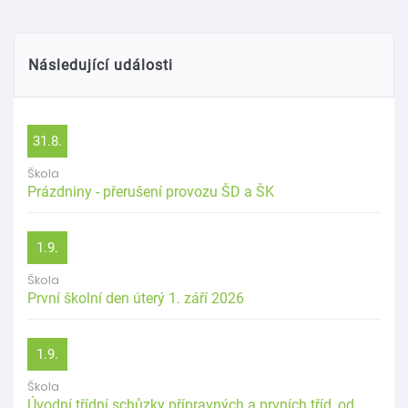
Následující události
31.8.
Škola
Prázdniny - přerušení provozu ŠD a ŠK
1.9.
Škola
První školní den úterý 1. září 2026
1.9.
Škola
Úvodní třídní schůzky přípravných a prvních tříd, od