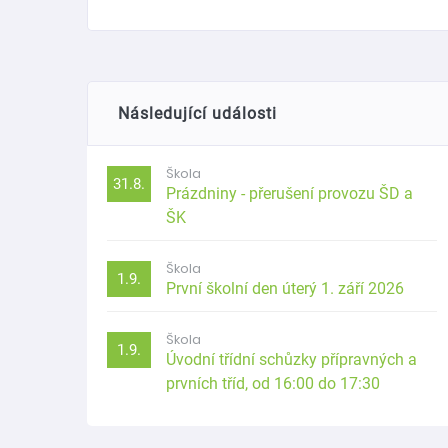
Následující události
Škola
31.8.
Prázdniny - přerušení provozu ŠD a
ŠK
Škola
1.9.
První školní den úterý 1. září 2026
Škola
1.9.
Úvodní třídní schůzky přípravných a
prvních tříd, od 16:00 do 17:30