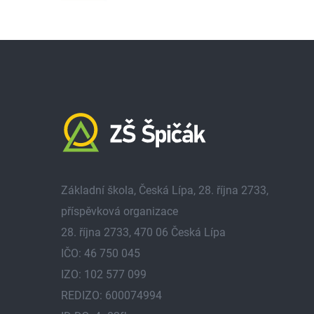
Základní škola, Česká Lípa, 28. října 2733,
příspěvková organizace
28. října 2733, 470 06 Česká Lípa
IČO: 46 750 045
IZO: 102 577 099
REDIZO: 600074994