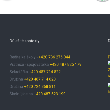
Důležité kontakty
D
Ředitelka školy -
+420 736 276 044
P
Vrátnice - spojovatelka
+420 487 825 179
Sekretářka
+420 487 714 822
Družina
+420 487 714 823
Družina
+420 724 368 811
Školní jídelna
+420 487 523 199