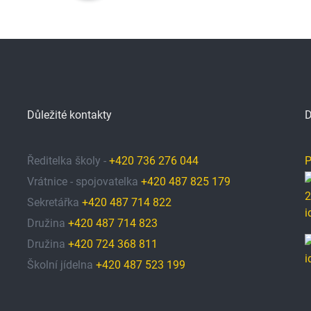
Důležité kontakty
D
Ředitelka školy -
+420 736 276 044
P
Vrátnice - spojovatelka
+420 487 825 179
Sekretářka
+420 487 714 822
Družina
+420 487 714 823
Družina
+420 724 368 811
Školní jídelna
+420 487 523 199