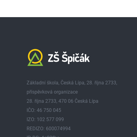
Základní škola, Česká Lípa, 28. října 2733,
příspěvková organizace
28. října 2733, 470 06 Česká Lípa
IČO: 46 750 045
IZO: 102 577 099
REDIZO: 600074994