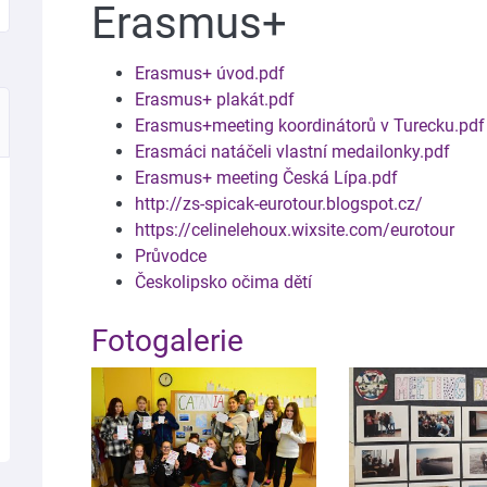
Erasmus+
Erasmus+ úvod.pdf
Erasmus+ plakát.pdf
Erasmus+meeting koordinátorů v Turecku.pdf
Erasmáci natáčeli vlastní medailonky.pdf
Erasmus+ meeting Česká Lípa.pdf
http://zs-spicak-eurotour.blogspot.cz/
https://celinelehoux.wixsite.com/eurotour
Průvodce
Českolipsko očima dětí
Fotogalerie