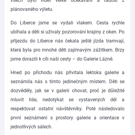
všech bylo vidět velké očekávání a radost z
plánovaného výletu.
Do Liberce jsme se vydali vlakem. Cesta rychle
ubíhala a děti si užívaly pozorování krajiny z oken. Po
příjezdu do Liberce nás čekala ještě jízda tramvají,
která byla pro mnohé děti zajímavým zážitkem. Brzy
jsme dorazili k cíli naší cesty – do Galerie Lázně.
Hned po příchodu nás přivítala lektoka galerie a
seznámila nás s tímto jedinečným místem. Děti se
dozvěděly, jak se v galerii chovat, proč je důležité
mluvit tiše, nedotýkat se vystavených děl a
respektovat ostatní návštěvníky. Poté následovalo
první seznámení s prostory galerie a orientace v
jednotlivých sálech.