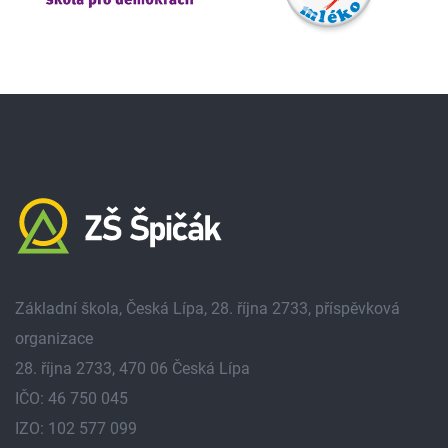
Základní škola, Česká Lípa, 28. října 2733, příspěvková
organizace
28. října 2733, 470 06 Česká Lípa
IČO: 46 750 045
IZO: 102 577 099