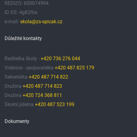
REDIZO: 600074994
ID DS: 4g82fbe
e-mail:
skola@zs-spicak.cz
Důležité kontakty
Ředitelka školy -
+420 736 276 044
Vrátnice - spojovatelka
+420 487 825 179
Sekretářka
+420 487 714 822
Družina
+420 487 714 823
Družina
+420 724 368 811
Školní jídelna
+420 487 523 199
Dokumenty