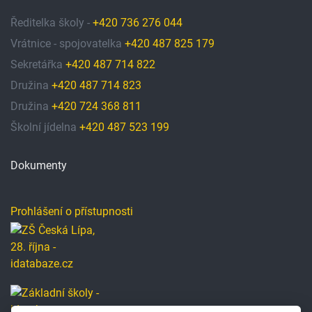
Ředitelka školy -
+420 736 276 044
Vrátnice - spojovatelka
+420 487 825 179
Sekretářka
+420 487 714 822
Družina
+420 487 714 823
Družina
+420 724 368 811
Školní jídelna
+420 487 523 199
Dokumenty
Prohlášení o přístupnosti