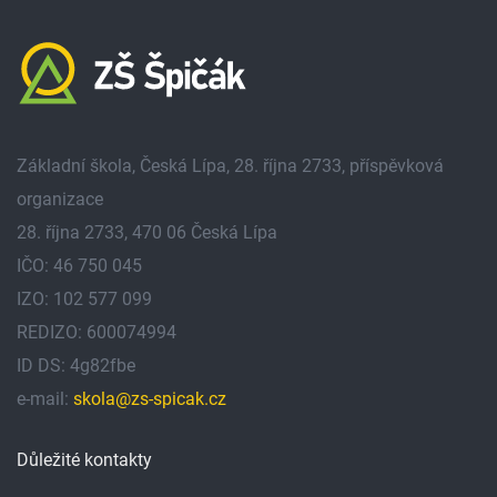
Základní škola, Česká Lípa, 28. října 2733, příspěvková
organizace
28. října 2733, 470 06 Česká Lípa
IČO: 46 750 045
IZO: 102 577 099
REDIZO: 600074994
ID DS: 4g82fbe
e-mail:
skola@zs-spicak.cz
Důležité kontakty