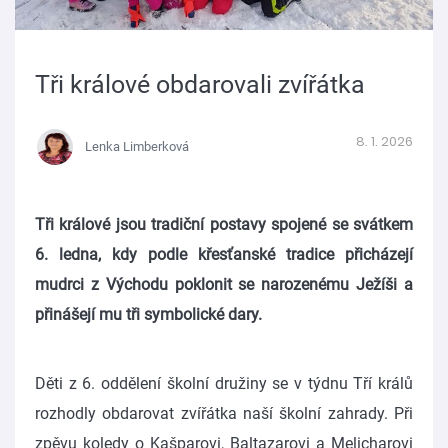
Tři králové obdarovali zvířátka
8. 1. 2026
Lenka Limberková
Tři králové jsou tradiční postavy spojené se svátkem
6. ledna, kdy podle křesťanské tradice přicházejí
mudrci z Východu poklonit se narozenému Ježíši a
přinášejí mu tři symbolické dary.
Děti z 6. oddělení školní družiny se v týdnu Tří králů
rozhodly obdarovat zvířátka naší školní zahrady. Při
zpěvu koledy o Kašparovi, Baltazarovi a Melicharovi