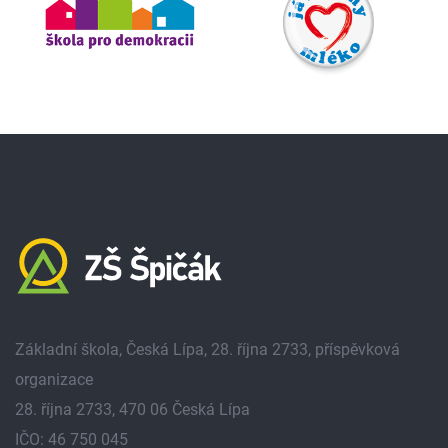
Základní škola, Česká Lípa, 28. října 2733, příspěvková
organizace
28. října 2733, 470 06 Česká Lípa
IČO: 46 750 045