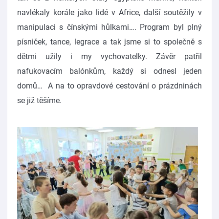
navlékaly korále jako lidé v Africe, další soutěžily v
manipulaci s čínskými hůlkami…. Program byl plný
písniček, tance, legrace a tak jsme si to společně s
dětmi užily i my vychovatelky. Závěr patřil
nafukovacím balónkům, každý si odnesl jeden
domů… A na to opravdové cestování o prázdninách
se již těšíme.