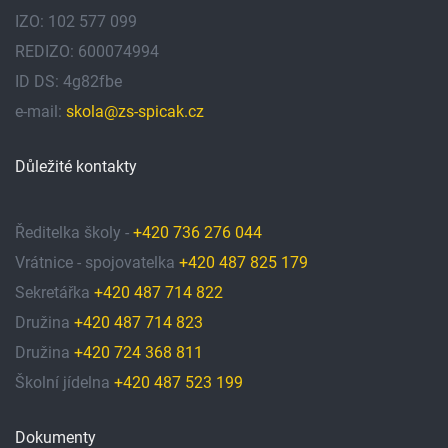
IZO: 102 577 099
REDIZO: 600074994
ID DS: 4g82fbe
e-mail:
skola@zs-spicak.cz
Důležité kontakty
Ředitelka školy -
+420 736 276 044
Vrátnice - spojovatelka
+420 487 825 179
Sekretářka
+420 487 714 822
Družina
+420 487 714 823
Družina
+420 724 368 811
Školní jídelna
+420 487 523 199
Dokumenty