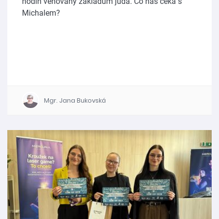
hodin věnovaný základům juda. Co nás čeká s
Michalem?
Mgr. Jana Bukovská