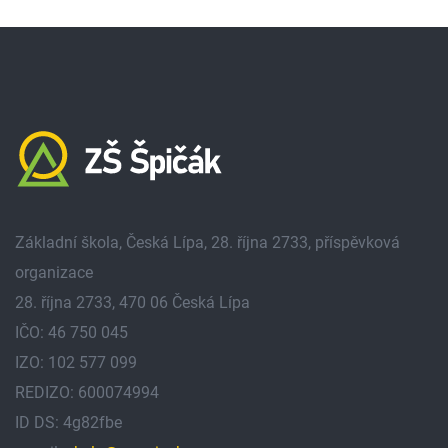
Základní škola, Česká Lípa, 28. října 2733, příspěvková
organizace
28. října 2733, 470 06 Česká Lípa
IČO: 46 750 045
IZO: 102 577 099
REDIZO: 600074994
ID DS: 4g82fbe