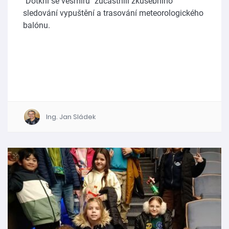
"Dotkni se vesmíru" zúčastnili zkušebního
sledování vypuštění a trasování meteorologického
balónu.
Ing. Jan Sládek