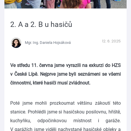
2. A a 2. B u hasičů
12. 6. 2025
Mgr. Ing. Daniela Hojsáková
Ve středu 11. června jsme vyrazili na exkurzi do HZS
v České Lípě. Nejprve jsme byli seznámeni se všemi
činnostmi, které hasiči musí zvládnout.
Poté jsme mohli prozkoumat většinu zákoutí této
stanice. Prohlédli jsme si hasičskou posilovnu, hřiště,
kuchyňku, odpočinkovou místnost i garáže.
V garážích jsme viděli nachystané hasičské obleky a