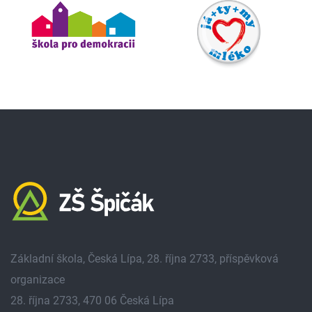
Základní škola, Česká Lípa, 28. října 2733, příspěvková
organizace
28. října 2733, 470 06 Česká Lípa