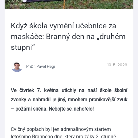
Když škola vymění učebnice za
maskáče: Branný den na „druhém
stupni“
10. 5. 2026
PhDr. Pavel Hegr
Ve čtvrtek 7. května utichly na naší škole školní
zvonky a nahradil je jiný, mnohem pronikavější zvuk
– požární siréna. Nebojte se, nehořelo!
Cvičný poplach byl jen adrenalinovým startem
letošního Branného dne, který pro žáky 2. stupně