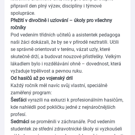
připravil den plný výzev, disciplíny i týmové
spolupráce.
Přežití v divočině i uzlování – úkoly pro všechny
ročníky
Pod vedením třídních učitelů a asistentek pedagoga
naši žáci dokázali, že by se v přírodě neztratili. Učili
se správně orientovat v terénu, vázat uzly, které
skutečně drží, a budovat nouzové přístřešky. Velkým
lákadlem bylo i rozdělávání ohně – dovednost, která
vyžaduje trpělivost a pevnou ruku.
Od hasičů až po vojenský dril
Každý ročník měl navíc svůj vlastní, speciálně
zaměřený program:
Šesťáci
vyrazili na exkurzi k profesionálním hasičům,
kde nahlédli pod pokličku jedné z nejnáročnějších
profesí.
Sedmáci
se proměnili v záchranáře. Pod vedením
studentek ze střední zdravotnické školy si vyzkoušeli