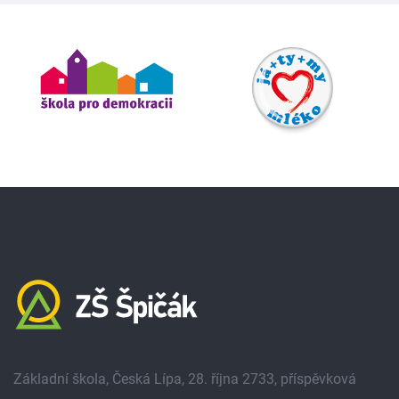
Základní škola, Česká Lípa, 28. října 2733, příspěvková