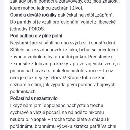
základy první pomoci a zdravovědy, což jsou znalosti,
které mohou jednou zachránit život.
Osmé a deváté ročníky
pak čekal největší „zápřah“.
Do parády si je vzali profesionální vojáci z liberecké
jednotky POKOS.
Pod palbou a v plné polní
Nejstarší žáci si sáhli na dno svých sil i soustředění.
Střílelo se ze vzduchovek i z luku, běhal se orientační
závod a vrcholem byl armádní parkur. Představte si,
že musíte zdolávat překážky v pravé vojenské vestě, s
přilbou na hlavě a s maketou pistole v ruce – to už
není jen tak nějaký tělocvik! Kromě toho se žáci
seznámili s tím, jak vypadá první pomoc v bojových
podmínkách.
Počasí nás nezastavilo
I když nám jarní dopoledne nachystalo trochu
sychravé a vlezlé počasí, na náladě to nikomu
neubralo. Naopak – trocha toho bláta a chladu k
pořádnému brannému výcviku zkrátka patří! Všichni