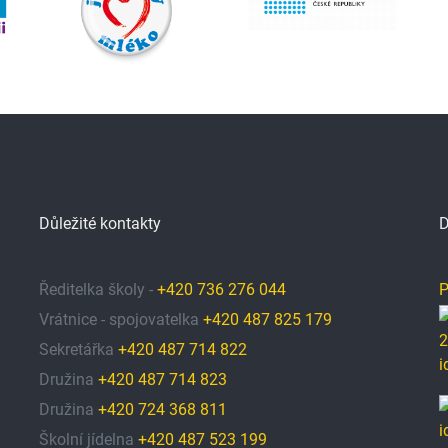
Důležité kontakty
D
Ředitelka školy -
+420 736 276 044
P
Vrátnice - spojovatelka
+420 487 825 179
Sekretářka
+420 487 714 822
Družina
+420 487 714 823
Družina
+420 724 368 811
Školní jídelna
+420 487 523 199