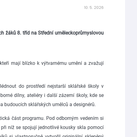
10. 5. 2026
ých žáků 8. tříd na Střední uměleckoprůmyslovou
 kteří mají blízko k výtvarnému umění a zvažují
lédnout do prostředí nejstarší sklářské školy v
rné dílny, ateliéry i další zázemí školy, kde se
rba budoucích sklářských umělců a designérů.
ktická část programu. Pod odborným vedením si
 při níž se spojují jednotlivé kousky skla pomocí
ů si vlastnoručně vytvořil originální skleněný