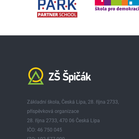
Základní škola, Česká Lípa, 28. října 2733,
příspěvková organizace
28. října 2733, 470 06 Česká Lípa
IČO: 46 750 045