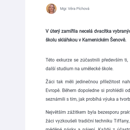
Mgr. Věra Píchová
V úterý zamířila necelá dvacítka vybran
školu sklářskou v Kamenickém Šenově.
Této exkurze se zúčastnili především ti,
další studium na umělecké škole.
Žáci tak měli jedinečnou příležitost nah
Evropě. Během dopoledne si prohlédli odbo
seznámili s tím, jak probíhá výuka a tvo
Největším zážitkem byla bezesporu pra
žáci vyzkoušeli tradiční techniku Tiffany,
měděné pásky a pájení. Každý z účastník