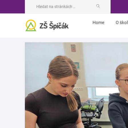
Home
O ško