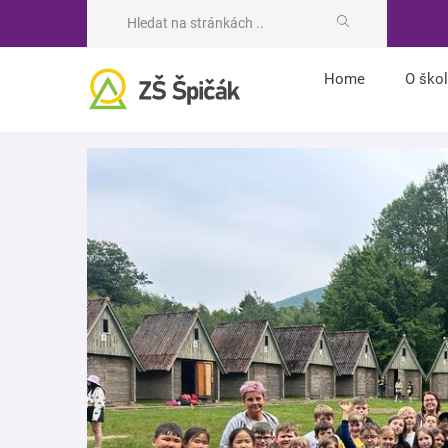
Home
O ško