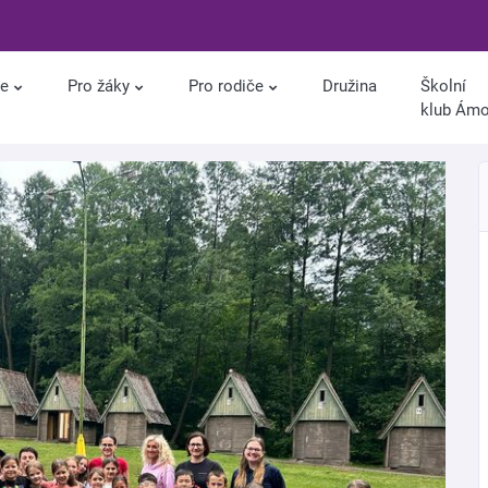
le
Pro žáky
Pro rodiče
Družina
Školní
klub Ám