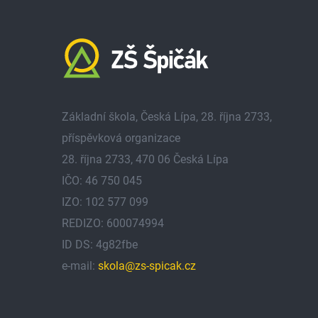
Základní škola, Česká Lípa, 28. října 2733,
příspěvková organizace
28. října 2733, 470 06 Česká Lípa
IČO: 46 750 045
IZO: 102 577 099
REDIZO: 600074994
ID DS: 4g82fbe
e-mail:
skola@zs-spicak.cz