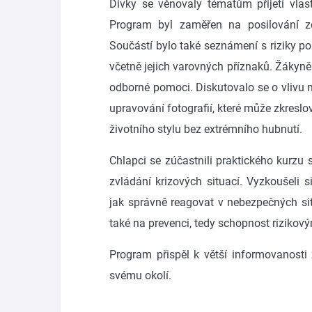
Dívky se věnovaly tématům přijetí vlast
Program byl zaměřen na posilování 
Součástí bylo také seznámení s riziky po
včetně jejich varovných příznaků. Žákyn
odborné pomoci. Diskutovalo se o vlivu m
upravování fotografií, které může zkreslo
životního stylu bez extrémního hubnutí.
Chlapci se zúčastnili praktického kurzu s
zvládání krizových situací. Vyzkoušeli 
jak správně reagovat v nebezpečných sit
také na prevenci, tedy schopnost rizikov
Program přispěl k větší informovanosti
svému okolí.