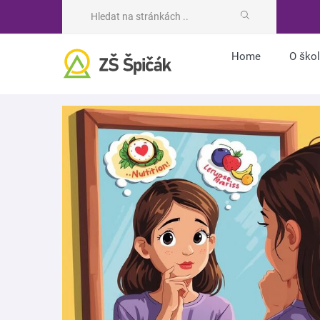
Home
O ško