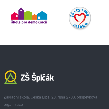
Základní škola, Česká Lípa, 28. října 2733, příspěvková
organizace