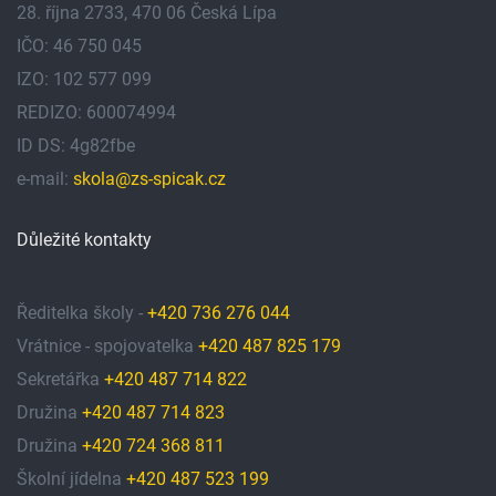
28. října 2733, 470 06 Česká Lípa
IČO: 46 750 045
IZO: 102 577 099
REDIZO: 600074994
ID DS: 4g82fbe
e-mail:
skola@zs-spicak.cz
Důležité kontakty
Ředitelka školy -
+420 736 276 044
Vrátnice - spojovatelka
+420 487 825 179
Sekretářka
+420 487 714 822
Družina
+420 487 714 823
Družina
+420 724 368 811
Školní jídelna
+420 487 523 199