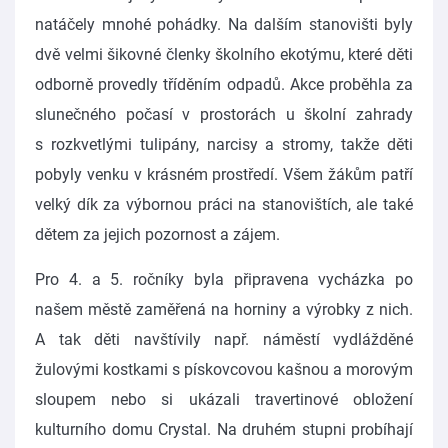
natáčely mnohé pohádky. Na dalším stanovišti byly
dvě velmi šikovné členky školního ekotýmu, které děti
odborně provedly tříděním odpadů. Akce proběhla za
slunečného počasí v prostorách u školní zahrady
s rozkvetlými tulipány, narcisy a stromy, takže děti
pobyly venku v krásném prostředí. Všem žákům patří
velký dík za výbornou práci na stanovištích, ale také
dětem za jejich pozornost a zájem.
Pro 4. a 5. ročníky byla připravena vycházka po
našem městě zaměřená na horniny a výrobky z nich.
A tak děti navštívily např. náměstí vydlážděné
žulovými kostkami s pískovcovou kašnou a morovým
sloupem nebo si ukázali travertinové obložení
kulturního domu Crystal. Na druhém stupni probíhají