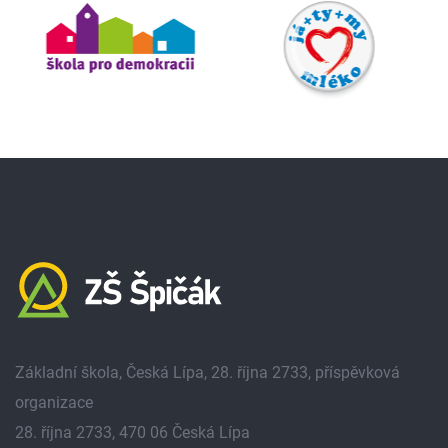
Základní škola, Česká Lípa, 28. října 2733, příspěvková
organizace
28. října 2733, 470 06 Česká Lípa