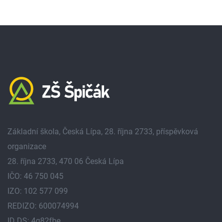
Základní škola, Česká Lípa, 28. října 2733, příspěvková
organizace
28. října 2733, 470 06 Česká Lípa
IČO: 46 750 045
IZO: 102 577 099
REDIZO: 600074994
ID DS: 4g82fbe