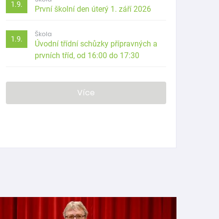
1.9.
První školní den úterý 1. září 2026
Škola
1.9.
Úvodní třídní schůzky přípravných a
prvních tříd, od 16:00 do 17:30
Více
Hurá na prázdniny