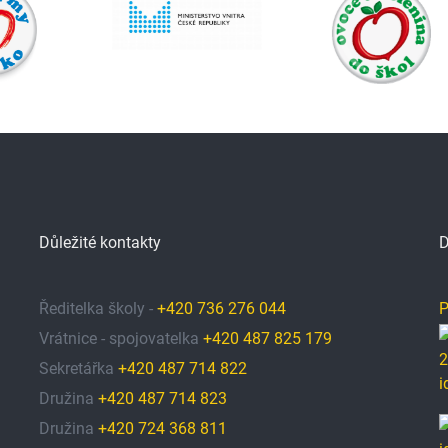
Důležité kontakty
D
Ředitelka školy -
+420 736 276 044
P
Vrátnice - spojovatelka
+420 487 825 179
Sekretářka
+420 487 714 822
Družina
+420 487 714 823
Družina
+420 724 368 811