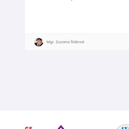
Mgr. Zuzana Šídlová