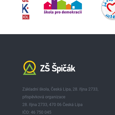
Základní škola, Česká Lípa, 28. října 2733,
příspěvková organizace
28. října 2733, 470 06 Česká Lípa
IČO: 46 750 045