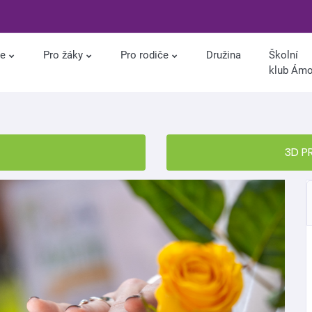
le
Pro žáky
Pro rodiče
Družina
Školní
klub Ám
3D P