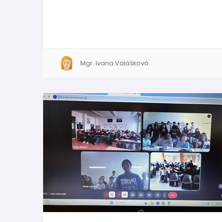
Mgr. Ivana Valášková