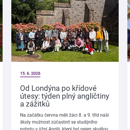
15. 6. 2026
Od Londýna po křídové
útesy: týden plný angličtiny
a zážitků
Na začátku června měli žáci 8. a 9. tříd naší
školy možnost zúčastnit se studijního
pobytu v jižní Anglii, který byl nejen skvělou