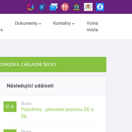
Dokumenty
Kontakty
Volná
os
místa
ROHLÍDKA ZÁKLADNÍ ŠKOLY
Následující události
Škola
31.8.
Prázdniny - přerušení provozu ŠD a
ŠK
Škola